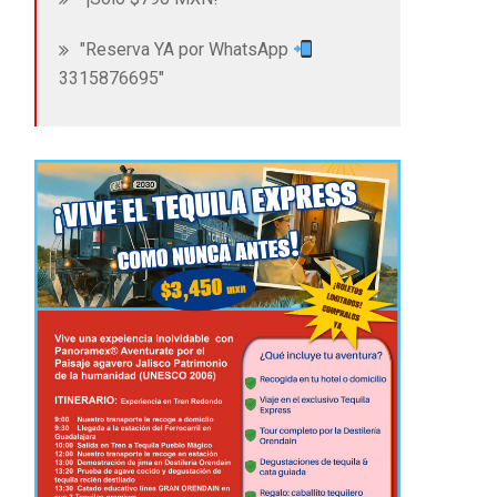
"Reserva YA por
WhatsApp
331587669
5"