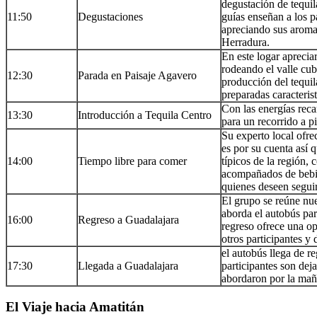
degustación de tequi
11:50
Degustaciones
guías enseñan a los p
apreciando sus aromas
Herradura.
En este logar apreci
rodeando el valle cubi
12:30
Parada en Paisaje Agavero
producción del tequil
preparadas caracteris
Con las energías recar
13:30
Introducción a Tequila Centro
para un recorrido a p
Su experto local ofre
es por su cuenta así 
14:00
Tiempo libre para comer
típicos de la región, 
acompañados de bebid
quienes deseen segui
El grupo se reúne nu
aborda el autobús par
16:00
Regreso a Guadalajara
regreso ofrece una op
otros participantes y d
el autobús llega de r
17:30
Llegada a Guadalajara
participantes son de
abordaron por la mañ
El Viaje hacia Amatitán