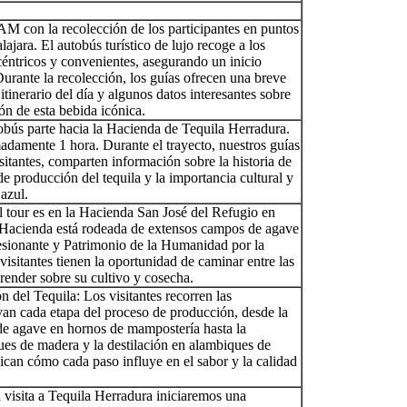
AM con la recolección de los participantes en puntos
ajara. El autobús turístico de lujo recoge a los
céntricos y convenientes, asegurando un inicio
rante la recolección, los guías ofrecen una breve
itinerario del día y algunos datos interesantes sobre
ón de esta bebida icónica.
obús parte hacia la Hacienda de Tequila Herradura.
adamente 1 hora. Durante el trayecto, nuestros guías
isitantes, comparten información sobre la historia de
de producción del tequila y la importancia cultural y
azul.
l tour es en la Hacienda San José del Refugio en
 Hacienda está rodeada de extensos campos de agave
resionante y Patrimonio de la Humanidad por la
sitantes tienen la oportunidad de caminar entre las
render sobre su cultivo y cosecha.
 del Tequila: Los visitantes recorren las
van cada etapa del proceso de producción, desde la
 de agave en hornos de mampostería hasta la
ues de madera y la destilación en alambiques de
ican cómo cada paso influye en el sabor y la calidad
 visita a Tequila Herradura iniciaremos una