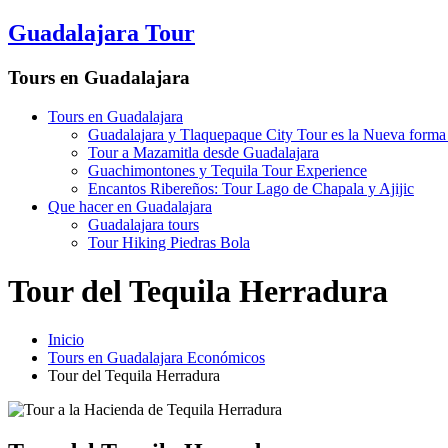
Guadalajara Tour
Tours en Guadalajara
Tours en Guadalajara
Guadalajara y Tlaquepaque City Tour es la Nueva forma 
Tour a Mazamitla desde Guadalajara
Guachimontones y Tequila Tour Experience
Encantos Ribereños: Tour Lago de Chapala y Ajijic
Que hacer en Guadalajara
Guadalajara tours
Tour Hiking Piedras Bola
Tour del Tequila Herradura
Inicio
Tours en Guadalajara Económicos
Tour del Tequila Herradura