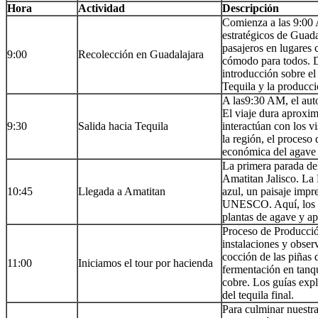
Hora
Actividad
Descripción
Comienza a las 9:00 
estratégicos de Guadal
pasajeros en lugares 
9:00
Recolección en Guadalajara
cómodo para todos. Du
introducción sobre el 
Tequila y la producci
A las9:30 AM, el aut
El viaje dura aproxim
9:30
Salida hacia Tequila
interactúan con los v
la región, el proceso 
económica del agave 
La primera parada de
Amatitan Jalisco. La
10:45
Llegada a Amatitan
azul, un paisaje imp
UNESCO. Aquí, los vi
plantas de agave y ap
Proceso de Producción
instalaciones y obser
cocción de las piñas
11:00
Iniciamos el tour por hacienda
fermentación en tanq
cobre. Los guías expl
del tequila final.
Para culminar nuestra