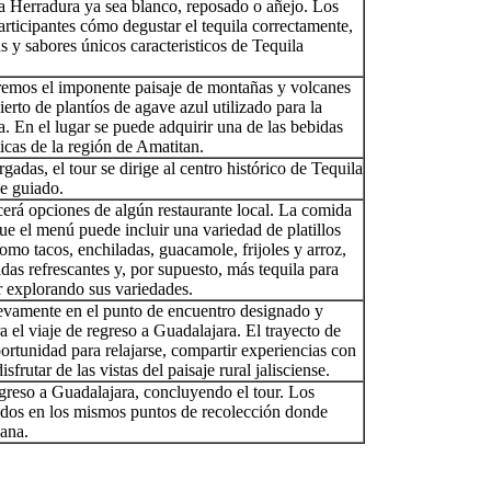
la Herradura ya sea blanco, reposado o añejo. Los
articipantes cómo degustar el tequila correctamente,
 y sabores únicos caracteristicos de Tequila
aremos el imponente paisaje de montañas y volcanes
erto de plantíos de agave azul utilizado para la
a. En el lugar se puede adquirir una de las bebidas
ticas de la región de Amatitan.
gadas, el tour se dirige al centro histórico de Tequila
ie guiado.
cerá opciones de algún restaurante local. La comida
que el menú puede incluir una variedad de platillos
como tacos, enchiladas, guacamole, frijoles y arroz,
as refrescantes y, por supuesto, más tequila para
r explorando sus variedades.
evamente en el punto de encuentro designado y
a el viaje de regreso a Guadalajara. El trayecto de
ortunidad para relajarse, compartir experiencias con
isfrutar de las vistas del paisaje rural jalisciense.
egreso a Guadalajara, concluyendo el tour. Los
jados en los mismos puntos de recolección donde
ana.